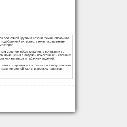
ок солнечной Грузии в Казани, тихая, спокойная,
м подобранный интерьер, стены, украшенные
мастеров.
ным уровнем обслуживания, в сочетании со
ом помещения с подачей изысканных и сложных
ольных напитков и табачных изделий.
итания с широким ассортиментом блюд сложного
наличие винной карты и крепких напитков,