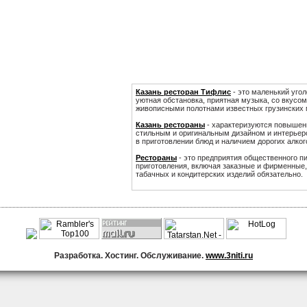
Казань ресторан Тифлис
- это маленький угол
уютная обстановка, приятная музыка, со вкусо
живописными полотнами известных грузинских 
Казань рестораны
- характеризуются повышен
стильным и оригинальным дизайном и интерьер
в приготовлении блюд и наличием дорогих алког
Рестораны
- это предприятия общественного п
приготовления, включая заказные и фирменные, 
табачных и кондитерских изделий обязательно.
Банкетный зал
|
Ресторан Тифлис
Разработка. Хостинг. Обслуживание.
www.3niti.ru