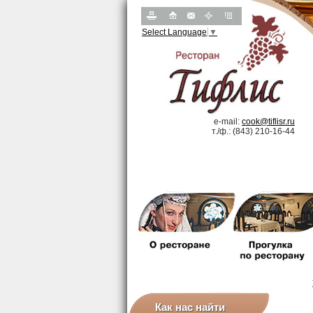
Select Language
▼
e-mail:
cook@tiflisr.ru
т.
/
ф.: (843) 210-16-44
Как нас найти