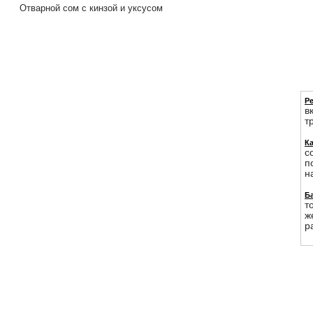
Отварной сом с кинзой и уксусом
Р
в
т
К
с
п
н
Б
т
ж
р
Р