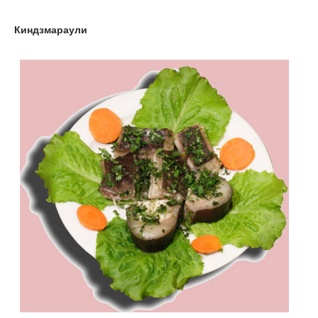
Киндзмараули