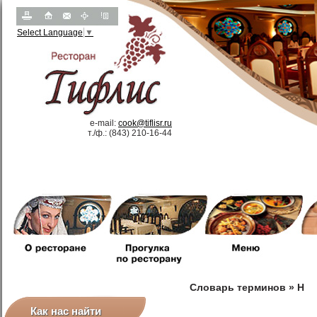
Select Language
▼
e-mail:
cook@tiflisr.ru
т.
/
ф.: (843) 210-16-44
Словарь терминов
»
H
Как нас найти