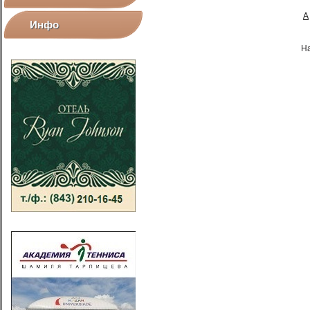
А
Инфо
Н