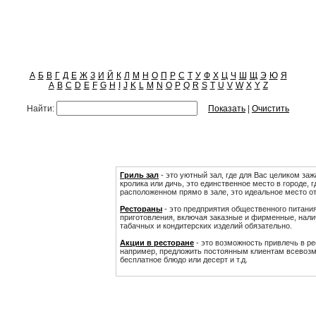
А
Б
В
Г
Д
Е
Ж
З
И
Й
К
Л
М
Н
О
П
Р
С
Т
У
Ф
Х
Ц
Ч
Ш
Щ
Э
Ю
Я
A
B
C
D
E
F
G
H
I
J
K
L
M
N
O
P
Q
R
S
T
U
V
W
X
Y
Z
Найти:
Показать
|
Очистить
Гриль зал
- это уютный зал, где для Вас целиком заж
кролика или дичь, это единственное место в городе, г
расположенном прямо в зале, это идеальное место о
Рестораны
- это предприятия общественного питани
приготовления, включая заказные и фирменные, налич
табачных и кондитерских изделий обязательно.
Акции в ресторане
- это возможность привлечь в ре
например, предложить постоянным клиентам всевозмо
бесплатное блюдо или десерт и т.д.
Отзывы рестораны Казани
|
Банкетный зал