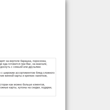
арят на вертеле барашка, поросенка,
де еда готовится при Вас, на мангале,
тдохнуть с семьей или друзьями.
я с широким ассортиментом блюд сложного
ие винной карты и крепких напитков,
сторан как можно больше клиентов,
жные карты, купоны на скидки, подарки,