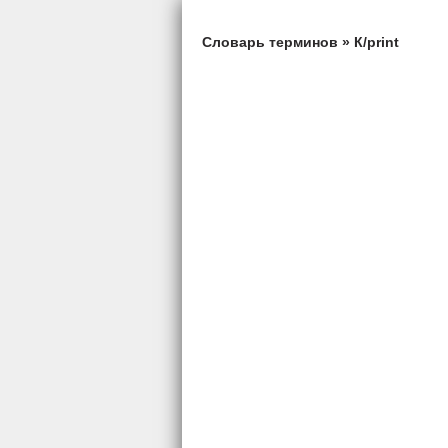
Словарь терминов
»
К/print