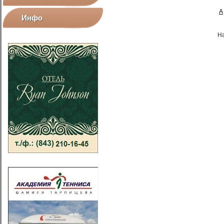
А
Инфо
Н