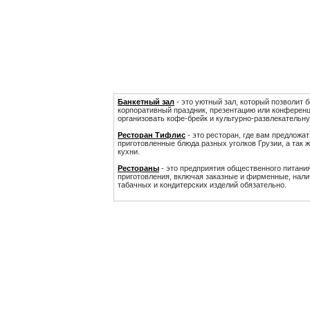
Банкетный зал
- это уютный зал, который позволит б
корпоративный праздник, презентацию или конференц
организовать кофе-брейк и культурно-развлекательн
Ресторан Тифлис
- это ресторан, где вам предложа
приготовленные блюда разных уголков Грузии, а так 
кухни.
Рестораны
- это предприятия общественного питани
приготовления, включая заказные и фирменные, налич
табачных и кондитерских изделий обязательно.
Казань ресторан Тифлис
|
Казань рестораны