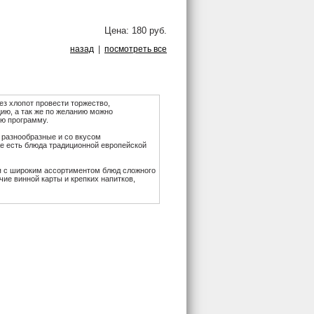
Цена: 180 руб.
назад
|
посмотреть все
ез хлопот провести торжество,
ию, а так же по желанию можно
ую программу.
т разнообразные и со вкусом
же есть блюда традиционной европейской
я с широким ассортиментом блюд сложного
ие винной карты и крепких напитков,