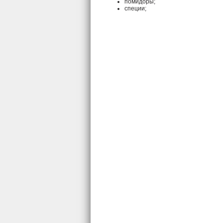
помидоры;
специи;