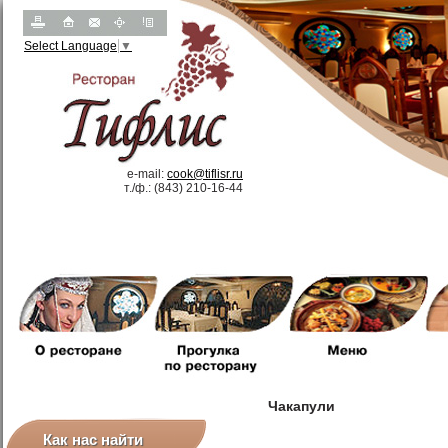
Select Language
▼
e-mail:
cook@tiflisr.ru
т.
/
ф.: (843) 210-16-44
Чакапули
Как нас найти